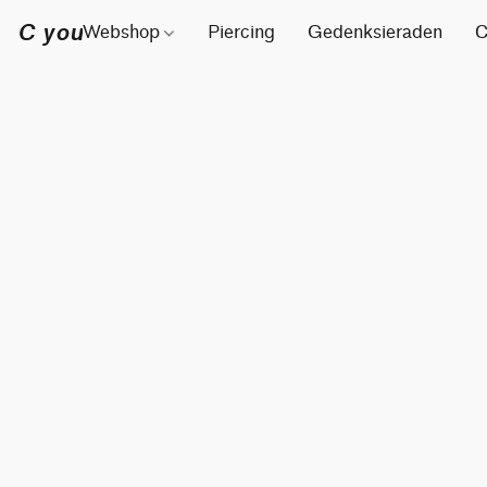
C you
Webshop
Piercing
Gedenksieraden
C