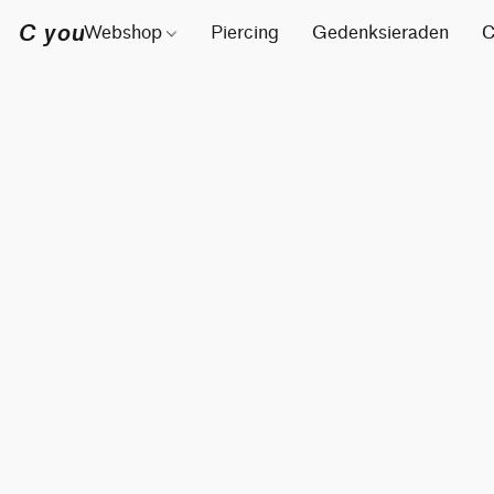
C you
Webshop
Piercing
Gedenksieraden
C