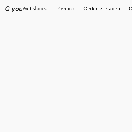
C you
Webshop
Piercing
Gedenksieraden
C