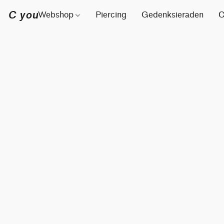
C you
Webshop
Piercing
Gedenksieraden
C