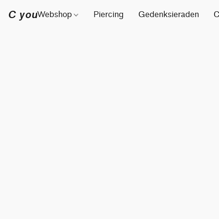
C you
Webshop
Piercing
Gedenksieraden
C