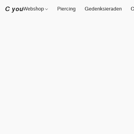
C you
Webshop
Piercing
Gedenksieraden
C