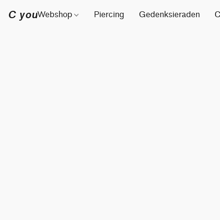
C you
Webshop
Piercing
Gedenksieraden
C