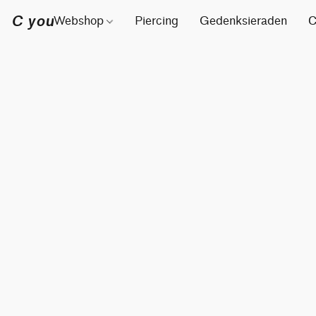
C you
Webshop
Piercing
Gedenksieraden
C