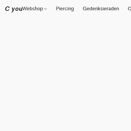
C you
Webshop
Piercing
Gedenksieraden
C