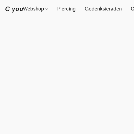
C you
Webshop
Piercing
Gedenksieraden
C