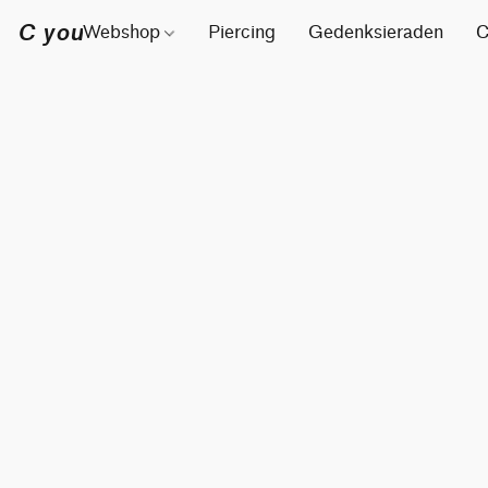
C you
Webshop
Piercing
Gedenksieraden
C