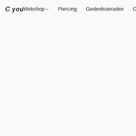
C you
Webshop
Piercing
Gedenksieraden
C