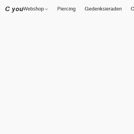
C you
Webshop
Piercing
Gedenksieraden
C