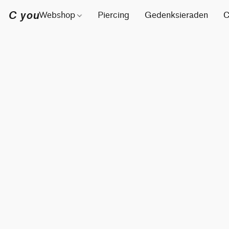
C you
Webshop
Piercing
Gedenksieraden
C