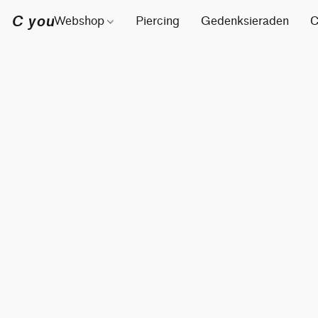
C you
Webshop
Piercing
Gedenksieraden
C