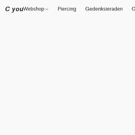
C you
Webshop
Piercing
Gedenksieraden
C