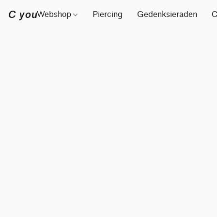
C you
Webshop
Piercing
Gedenksieraden
C