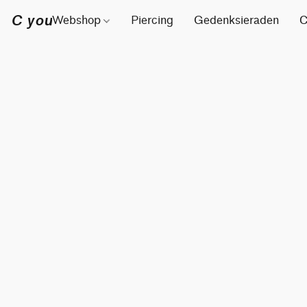
C you
Webshop
Piercing
Gedenksieraden
C