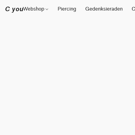
C you
Webshop
Piercing
Gedenksieraden
C