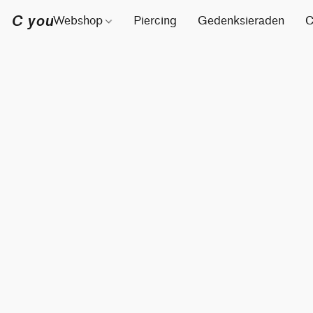
C you
Webshop
Piercing
Gedenksieraden
C