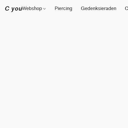
C you
Webshop
Piercing
Gedenksieraden
C